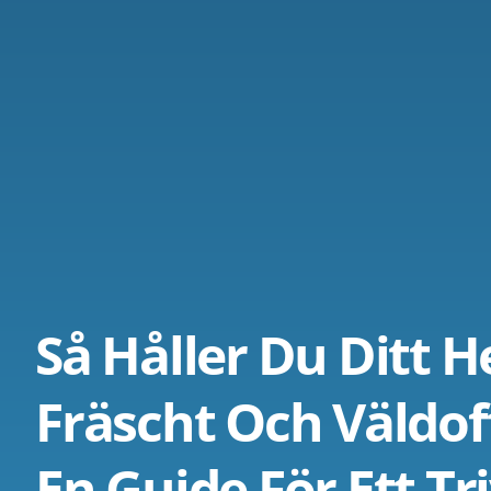
Så Håller Du Ditt 
Fräscht Och Väldof
En Guide För Ett T