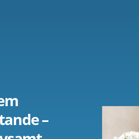
Hem
tande –
rivsamt