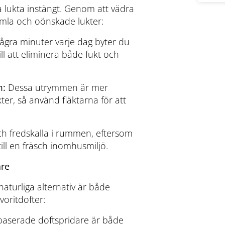
 lukta instängt. Genom att vädra
mla och oönskade lukter:
gra minuter varje dag byter du
ill att eliminera både fukt och
m:
Dessa utrymmen är mer
ter, så använd fläktarna för att
h fredskalla i rummen, eftersom
till en fräsch inomhusmiljö.
are
naturliga alternativ är både
oritdofter:
ebaserade doftspridare är både