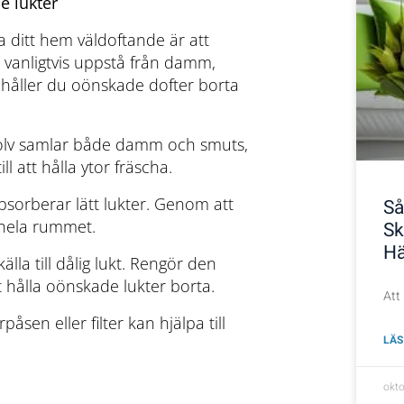
e lukter
a ditt hem väldoftande är att
ar vanligtvis uppstå från damm,
 håller du oönskade dofter borta
lv samlar både damm och smuts,
l att hålla ytor fräscha.
bsorberar lätt lukter. Genom att
Så
 hela rummet.
Sk
Hä
lla till dålig lukt. Rengör den
 hålla oönskade lukter borta.
Att 
sen eller filter kan hjälpa till
LÄS
okt