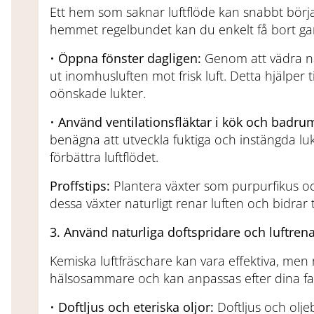
Ett hem som saknar luftflöde kan snabbt börja
hemmet regelbundet kan du enkelt få bort ga
•
Öppna fönster dagligen:
Genom att vädra nå
ut inomhusluften mot frisk luft. Detta hjälper t
oönskade lukter.
•
Använd ventilationsfläktar i kök och badru
benägna att utveckla fuktiga och instängda luk
förbättra luftflödet.
Proffstips:
Plantera växter som purpurfikus oc
dessa växter naturligt renar luften och bidrar 
3. Använd naturliga doftspridare och luftren
Kemiska luftfräschare kan vara effektiva, men 
hälsosammare och kan anpassas efter dina fav
•
Doftljus och eteriska oljor:
Doftljus och olj