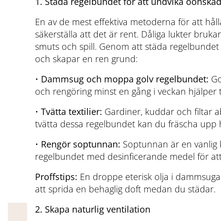
1. Städa regelbundet för att undvika oönskad
En av de mest effektiva metoderna för att håll
säkerställa att det är rent. Dåliga lukter bruk
smuts och spill. Genom att städa regelbundet
och skapar en ren grund:
•
Dammsug och moppa golv regelbundet:
Go
och rengöring minst en gång i veckan hjälper til
•
Tvätta textilier:
Gardiner, kuddar och filtar a
tvätta dessa regelbundet kan du fräscha upp
•
Rengör soptunnan:
Soptunnan är en vanlig kä
regelbundet med desinficerande medel för att
Proffstips:
En droppe eterisk olja i dammsugarpå
att sprida en behaglig doft medan du städar.
2. Skapa naturlig ventilation