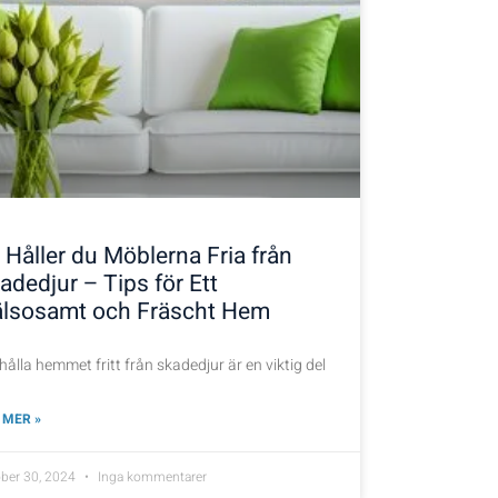
 Håller du Möblerna Fria från
adedjur – Tips för Ett
lsosamt och Fräscht Hem
hålla hemmet fritt från skadedjur är en viktig del
 MER »
ober 30, 2024
Inga kommentarer