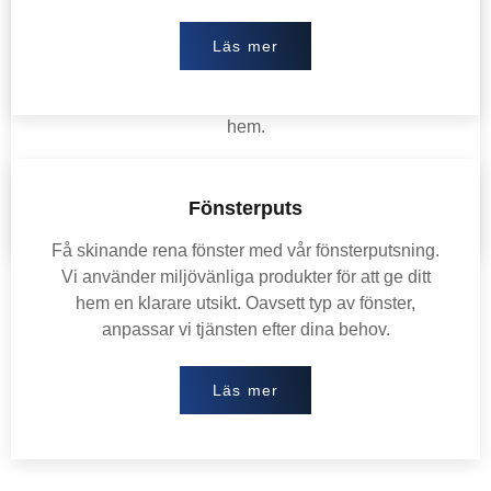
Flyttstädning
Läs mer
Flytta utan stress tack vare vår flyttstädning. Vi ser
till att din gamla och nya bostad är noggrant
städade, så du kan fokusera på att bosätta dig i ditt
hem.
Läs mer
Fönsterputs
Få skinande rena fönster med vår fönsterputsning.
Vi använder miljövänliga produkter för att ge ditt
hem en klarare utsikt. Oavsett typ av fönster,
anpassar vi tjänsten efter dina behov.
Läs mer