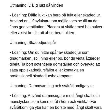
Utmaning:
Dålig lukt på vinden
•
Lösning:
Dålig lukt kan bero på fukt eller skadedjur.
Använd en luftavfuktare om möjligt och se till att det
finns god ventilation. Placera ut skålar med bakpulver
eller aktivt kol för att absorbera lukten.
Utmaning:
Skadedjursspår
•
Lösning:
Om du hittar spår av skadedjur som
gnagmärken, spillning eller bo, bör du vidta åtgärder
direkt. Ta bort potentiella gömställen och överväg att
sätta upp skadedjursfällor eller kontakta en
professionell skadedjursbekämpare.
Utmaning:
Dammsamling och svåråtkomliga ytor
•
Lösning:
Använd dammsugare med långt skaft och
munstycken som kommer åt i hörn och vinklar. För
svåråtkomliga ytor kan en borste med långt skaft vara