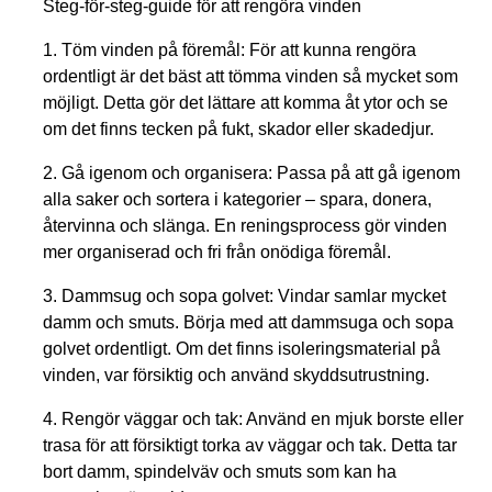
Steg-för-steg-guide för att rengöra vinden
1.
Töm vinden på föremål:
För att kunna rengöra
ordentligt är det bäst att tömma vinden så mycket som
möjligt. Detta gör det lättare att komma åt ytor och se
om det finns tecken på fukt, skador eller skadedjur.
2.
Gå igenom och organisera:
Passa på att gå igenom
alla saker och sortera i kategorier – spara, donera,
återvinna och slänga. En reningsprocess gör vinden
mer organiserad och fri från onödiga föremål.
3.
Dammsug och sopa golvet:
Vindar samlar mycket
damm och smuts. Börja med att dammsuga och sopa
golvet ordentligt. Om det finns isoleringsmaterial på
vinden, var försiktig och använd skyddsutrustning.
4.
Rengör väggar och tak:
Använd en mjuk borste eller
trasa för att försiktigt torka av väggar och tak. Detta tar
bort damm, spindelväv och smuts som kan ha