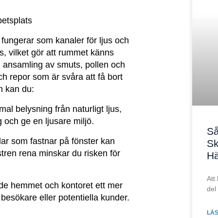
betsplats
h fungerar som kanaler för ljus och
us, vilket gör att rummet känns
 ansamling av smuts, pollen och
och repor som är svåra att få bort
n kan du:
l belysning från naturligt ljus,
g och ge en ljusare miljö.
Så
ar som fastnar på fönster kan
Sk
tren rena minskar du risken för
Hä
Att
de hemmet och kontoret ett mer
del
r besökare eller potentiella kunder.
LÄS