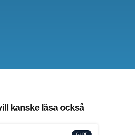
ill kanske läsa också
GUIDE