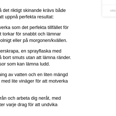
få det riktigt skinande krävs både
okt
att uppnå perfekta resultat:
rka som det perfekta tillfället för
t torkar för snabbt och lämnar
molnigt eller på morgonen/kvällen.
terskrapa, en sprayflaska med
få bort smuts utan att lämna ränder.
asor som kan lämna ludd.
ing av vatten och en liten mängd
a med lite vinäger för att motverka
rån och arbeta dig neråt, med
r varje drag för att undvika