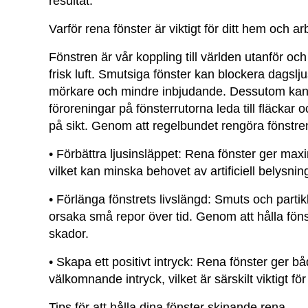
resultat.
Varför rena fönster är viktigt för ditt hem och ar
Fönstren är vår koppling till världen utanför oc
frisk luft. Smutsiga fönster kan blockera dagslj
mörkare och mindre inbjudande. Dessutom kan
föroreningar på fönsterrutorna leda till fläckar 
på sikt. Genom att regelbundet rengöra fönstre
•
Förbättra ljusinsläppet:
Rena fönster ger maxima
vilket kan minska behovet av artificiell belysnin
•
Förlänga fönstrets livslängd:
Smuts och partikl
orsaka små repor över tid. Genom att hålla föns
skador.
•
Skapa ett positivt intryck:
Rena fönster ger bå
välkomnande intryck, vilket är särskilt viktigt fö
Tips för att hålla dina fönster skinande rena