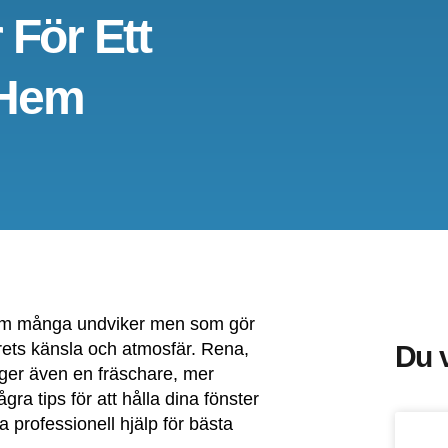
 För Ett
 Hem
som många undviker men som gör
rets känsla och atmosfär. Rena,
Du v
n ger även en fräschare, mer
ågra tips för att hålla dina fönster
 professionell hjälp för bästa