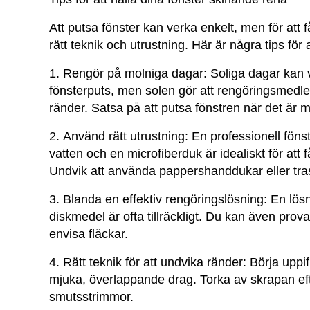
Att putsa fönster kan verka enkelt, men för att 
rätt teknik och utrustning. Här är några tips för 
1.
Rengör på molniga dagar:
Soliga dagar kan ve
fönsterputs, men solen gör att rengöringsmedle
ränder. Satsa på att putsa fönstren när det är 
2.
Använd rätt utrustning:
En professionell föns
vatten och en microfiberduk är idealiskt för att 
Undvik att använda pappershanddukar eller tr
3.
Blanda en effektiv rengöringslösning:
En lösn
diskmedel är ofta tillräckligt. Du kan även prov
envisa fläckar.
4.
Rätt teknik för att undvika ränder:
Börja uppif
mjuka, överlappande drag. Torka av skrapan efte
smutsstrimmor.